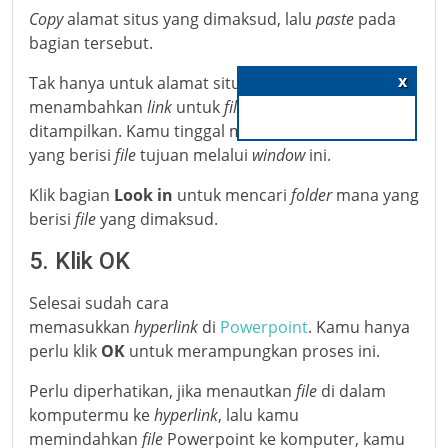
Copy
alamat situs yang dimaksud, lalu
paste
pada
bagian tersebut.
Tak hanya untuk alamat situs, kamu juga bisa
X
menambahkan
link
untuk
file
yang ingin
ditampilkan. Kamu tinggal memilih
folder
mana
yang berisi
file
tujuan melalui
window
ini.
Klik bagian
Look in
untuk mencari
folder
mana yang
berisi
file
yang dimaksud.
5. Klik OK
Selesai sudah cara
memasukkan
hyperlink
di
Powerpoint
. Kamu hanya
perlu klik
OK
untuk merampungkan proses ini.
Perlu diperhatikan, jika menautkan
file
di dalam
komputermu ke
hyperlink
, lalu kamu
memindahkan
file
Powerpoint ke komputer, kamu