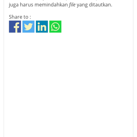
juga harus memindahkan
file
yang ditautkan.
Share to :