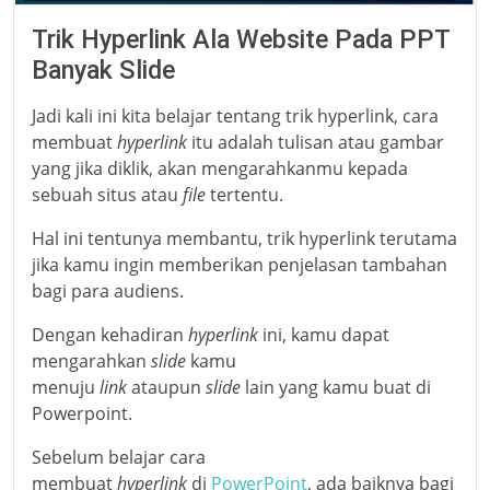
Trik Hyperlink Ala Website Pada PPT
Banyak Slide
Jadi kali ini kita belajar tentang trik hyperlink, cara
membuat
hyperlink
itu adalah tulisan atau gambar
yang jika diklik, akan mengarahkanmu kepada
sebuah situs atau
file
tertentu.
Hal ini tentunya membantu, trik hyperlink terutama
jika kamu ingin memberikan penjelasan tambahan
bagi para audiens.
Dengan kehadiran
hyperlink
ini, kamu dapat
mengarahkan
slide
kamu
menuju
link
ataupun
slide
lain yang kamu buat di
Powerpoint.
Sebelum belajar cara
membuat
hyperlink
di
PowerPoint
, ada baiknya bagi