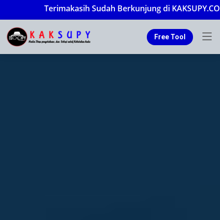
Terimakasih Sudah Berkunjung di KAKSUPY.COM 
Free Tool