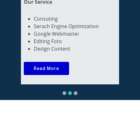
Engine
Our Service
Anda akan belajar membangun
Consuting
website profil perusahaan dengan
Serach Engine Optimization
bootstrap, framework JavaScript, PHP
Google Webmaster
framework Codeigniter / Laravel dan
Editing Foto
database MySQL. SEO
Design Content
Read More